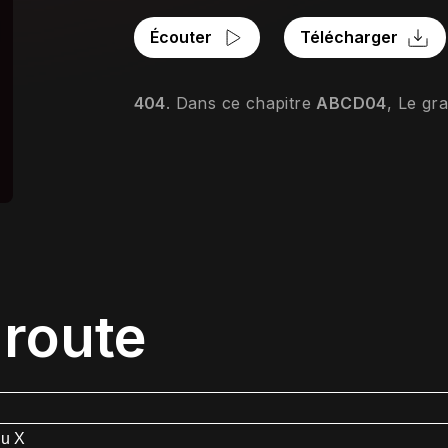
Écouter
Télécharger
404
. Dans ce chapitre 
ABCD04
, Le gr
 route
du X