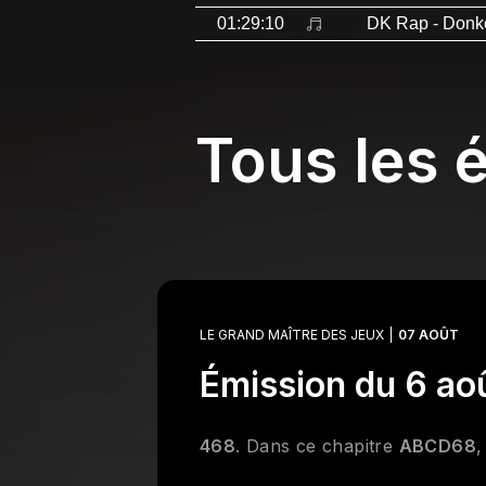
01:29:10
DK Rap
- Don
Tous les 
LE GRAND MAÎTRE DES JEUX
07 AOÛT
Émission du 6 ao
468
. Dans ce chapitre
ABCD68
,