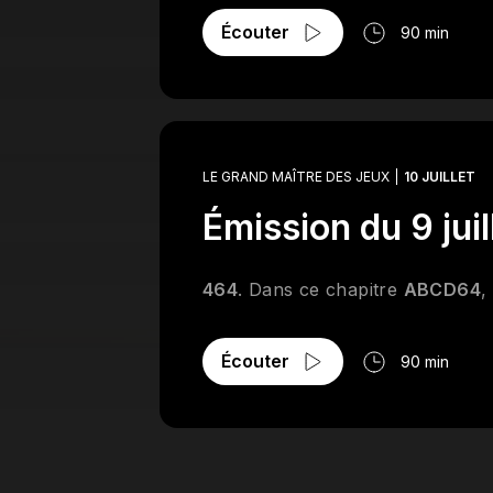
Écouter
90 min
LE GRAND MAÎTRE DES JEUX
10 JUILLET
Émission du 9 jui
464
. Dans ce chapitre
ABCD64
,
Écouter
90 min