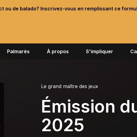
ect ou de balado? Inscrivez-vous en remplissant ce formu
Palmarès
À propos
S'impliquer
Ca
Le grand maître des jeux
Émission du
2025