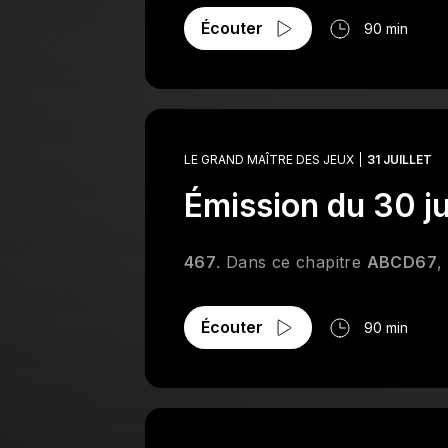
Écouter
90 min
LE GRAND MAÎTRE DES JEUX
31 JUILLET
Émission du 30 ju
467
. Dans ce chapitre
ABCD67
,
Écouter
90 min