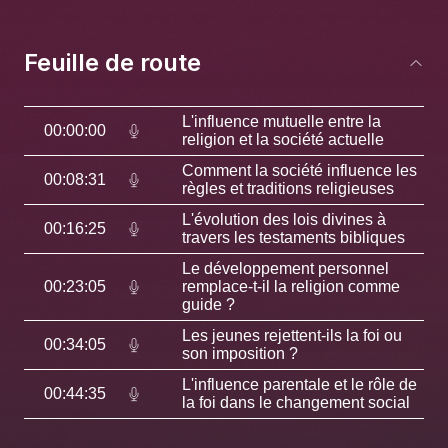
Feuille de route
L'influence mutuelle entre la
00:00:00
religion et la société actuelle
Comment la société influence les
00:08:31
règles et traditions religieuses
L'évolution des lois divines à
00:16:25
travers les testaments bibliques
Le développement personnel
00:23:05
remplace-t-il la religion comme
guide ?
Les jeunes rejettent-ils la foi ou
00:34:05
son imposition ?
L'influence parentale et le rôle de
00:44:35
la foi dans le changement social