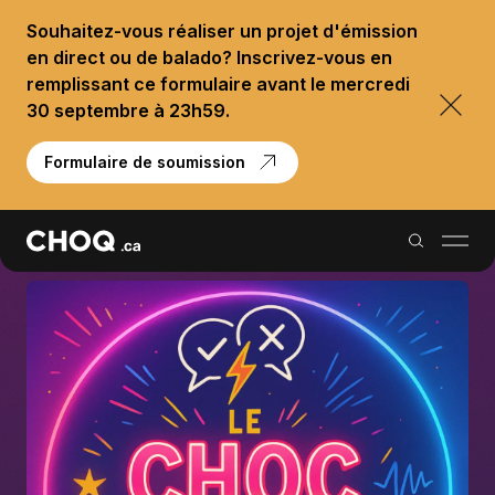
Souhaitez-vous réaliser un projet d'émission
en direct ou de balado? Inscrivez-vous en
remplissant ce formulaire avant le mercredi
30 septembre à 23h59.
Formulaire de soumission
Balados
Reportages
Palmarès