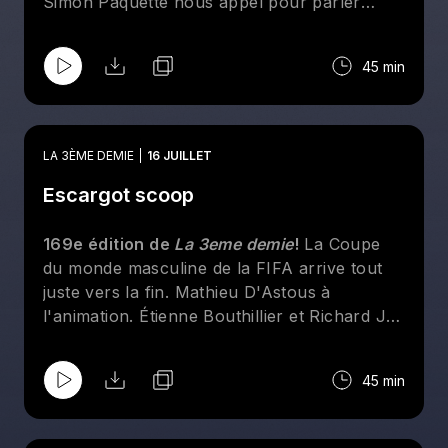
Simon Paquette nous appel pour parler
Roses et les nouvelles récentes. On a aussi
un appel de Gianni euuuh Johnny qui veut
45 min
nous vendre et ca nous rappel vaguement la
FIFA. On fait le tour de notre Supra FC et du
CF Montréal, bonne émission.
LA 3ÈME DEMIE
16 JUILLET
Escargot scoop
169e édition de
La 3eme demie
!
La Coupe
du monde masculine de la FIFA arrive tout
juste vers la fin. Mathieu D'Astous à
l'animation. Étienne Bouthillier et Richard JR
Luemba. Simon Paquette nous appel pour
parler de nos Roses FC et le championnat
45 min
canadien féminin. On parle des demis finale
de la coupe du monde, on fait des nouvelles
brèves et on termine avec le CF Montréal.