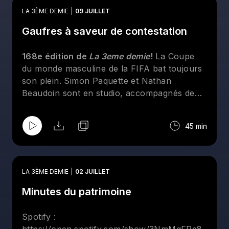
LA 3ÈME DEMIE
09 JUILLET
Gaufres à saveur de contestation
168e édition de
La 3eme demie
!
La Coupe
du monde masculine de la FIFA bat toujours
son plein. Simon Paquette et Nathan
Beaudoin sont en studio, accompagnés de
Mathieu D'Astous à la console. Au menu :
l'ÉNORME victoire de nos Roses, ainsi que
45 min
leurs deux immenses acquisitions. On revient
également sur la fin du parcours du Canada,
on fait le point sur le CF Montréal et on
discute du reste de la Coupe du monde.
LA 3ÈME DEMIE
02 JUILLET
Minutes du patrimoine
Spotify :