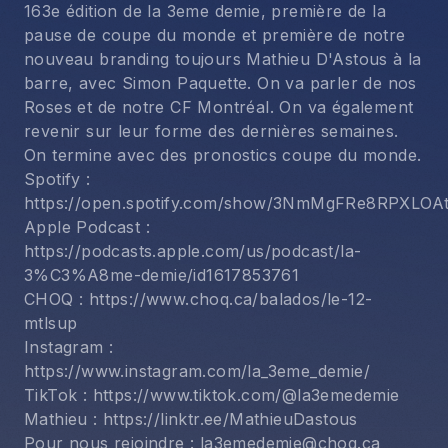
163e édition de la 3eme demie, première de la
pause de coupe du monde et première de notre
nouveau branding toujours Mathieu D'Astous à la
barre, avec Simon Paquette. On va parler de nos
Roses et de notre CF Montréal. On va également
revenir sur leur forme des dernières semaines.
On termine avec des pronostics coupe du monde.
Spotify : 
https://open.spotify.com/show/3NmMgFRe8RPXLOA
Apple Podcast : 
https://podcasts.apple.com/us/podcast/la-
3%C3%A8me-demie/id1617853761
CHOQ : https://www.choq.ca/balados/le-12-
mtlsup
Instagram : 
https://www.instagram.com/la_3eme_demie/
TikTok : https://www.tiktok.com/@la3emedemie
Mathieu : https://linktr.ee/MathieuDastous
Pour nous rejoindre : 
la3emedemie@choq.c
a 