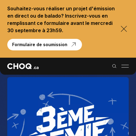
Souhaitez-vous réaliser un projet d'émission
en direct ou de balado? Inscrivez-vous en
remplissant ce formulaire avant le mercredi
30 septembre à 23h59.
Formulaire de soumission
Balados
Reportages
Palmarès