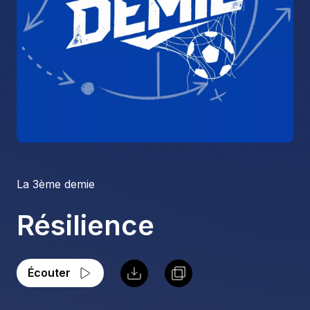
À propos
S'impliquer
Carrière
Location studio
La 3ème demie
Résilience
Écouter