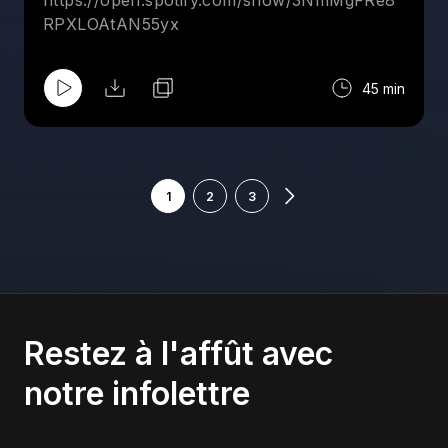
https://open.spotify.com/show/3NmMgFRe8
RPXLOAtAN55yx
45 min
1
2
3
Restez à l'affût avec
notre infolettre