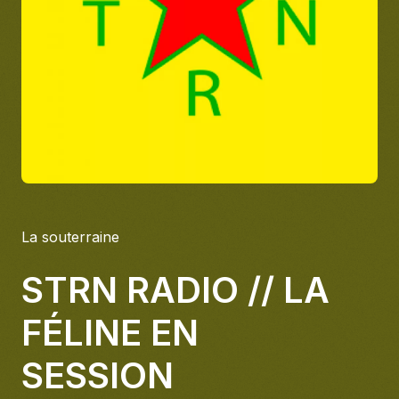
À propos
S'impliquer
Carrière
Location studio
La souterraine
STRN RADIO // LA
FÉLINE EN
SESSION