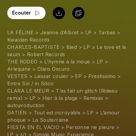
Écouter
LA FÉLINE > Jeanne d’Albret > LP > Tarbes > 
Kwaïdan Records
CHARLES-BAPTISTE > Bled > LP > Le love et le 
seum > Robert Records
THE RODEO > L’hymne à la moue > LP > 
Arlequine > Claro Oscuro
VESTES > Laisser couler > EP > Prestissimo > 
Entre Soi / in Silico
CLARA LE MEUR > T’as fait un glitch (Rideau 
remix) > LP > Hier à la plage – Remixes > 
autoproduction
GATIEN > Tout est incroyable > LP > L’amour 
phoque > La Souterraine
FIESTA EN EL VACIO > Personne ne pleure > 
LP > s/t > Simple Music Experience