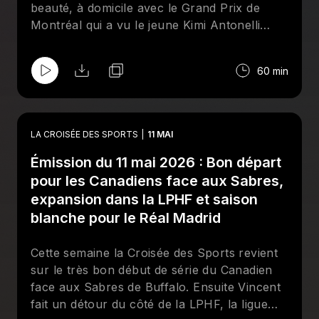
beauté, à domicile avec le Grand Prix de
Montréal qui a vu le jeune Kimi Antonelli
s'imposer devant Lewis Hamilton et Max
Verstappen. Ensuite Vincent, Gabriel et Eric
60 min
font un état des lieux sur la série qui oppose
le Canadien de Montréal aux Hurricanes de
la Caroline, en espérant que le CH fasse
aussi bien que la Victoire de Montréal, qui a
LA CROISÉE DES SPORTS
11 MAI
remporté le premier titre de son histoire.
Émission du 11 mai 2026 : Bon départ
Pour finir, toute l'équipe de la Croisée des
Sports posera ses valises en Angleterre, où
pour les Canadiens face aux Sabres,
Arsenal fête son titre de Premier League
expansion dans la LPHF et saison
après 22 ans d'attentes.
blanche pour le Réal Madrid
Cette semaine la Croisée des Sports revient
sur le très bon début de série du Canadien
face aux Sabres de Buffalo. Ensuite Vincent
fait un détour du côté de la LPHF, la ligue