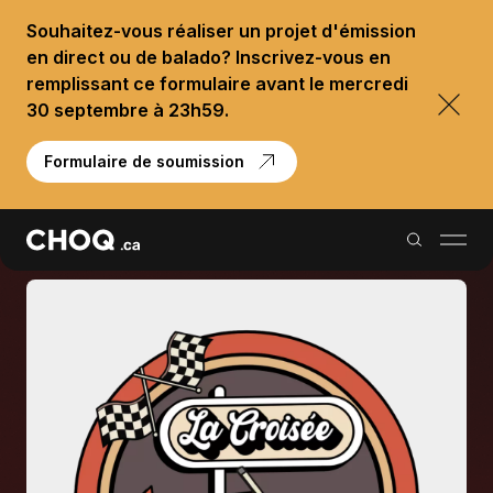
Souhaitez-vous réaliser un projet d'émission
en direct ou de balado? Inscrivez-vous en
remplissant ce formulaire avant le mercredi
30 septembre à 23h59.
Formulaire de soumission
Balados
Reportages
Palmarès