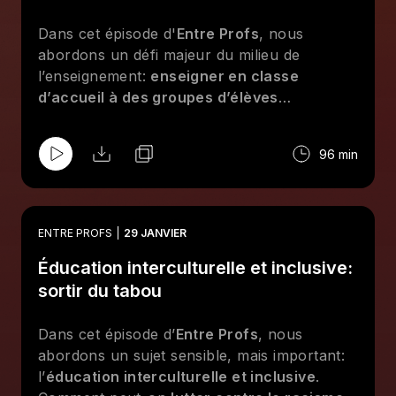
Dans cet épisode d'
Entre Profs
, nous
abordons un défi majeur du milieu de
l’enseignement:
enseigner en classe
d’accueil à des groupes d’élèves
hétérogènes
. Comment adapter sa pratique
pour répondre aux besoins uniques de
96 min
chaque élève, notamment ceux qui portent
un lourd bagage émotionnel et social?
Découvrez des stratégies pédagogiques pour
enseigner des sujets complexes tout en
ENTRE PROFS
29 JANVIER
tenant en compte des différences
Éducation interculturelle et inclusive:
individuelles et culturelles des élèves.
sortir du tabou
Dans cet épisode d’
Entre Profs
, nous
abordons un sujet sensible, mais important:
l’
éducation interculturelle et inclusive
.