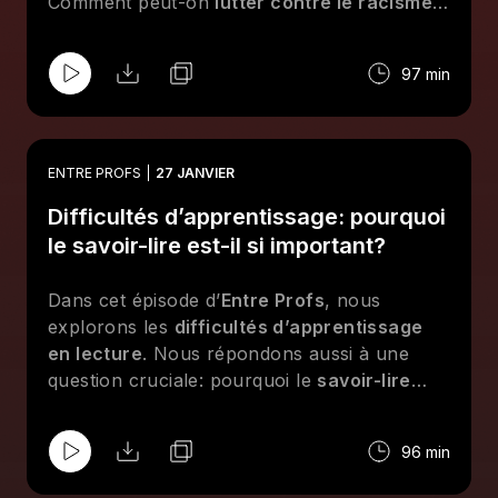
Comment peut-on
lutter contre le racisme à
l’école
, surtout lorsque le sujet lui-même
peut sembler délicat à aborder? Découvrez
97 min
également l'
impact du racisme
sur la
trajectoire des élèves qui en sont victimes et
les stratégies pédagogiques visant à créer un
milieu plus inclusif.
ENTRE PROFS
27 JANVIER
Difficultés d’apprentissage: pourquoi
le savoir-lire est-il si important?
Dans cet épisode d’
Entre Profs
, nous
explorons les
difficultés d’apprentissage
en lecture
. Nous répondons aussi à une
question cruciale: pourquoi le
savoir-lire
est-il si important pour la réussite des
élèves ? Découvrez des stratégies pratiques
96 min
pour aider les jeunes à surmonter leurs
blocages en lecture et comprenez pourquoi