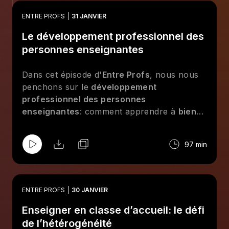
ENTRE PROFS
31 JANVIER
Le développement professionnel des
personnes enseignantes
Dans cet épisode d'
Entre Profs
, nous nous
penchons sur le
développement
professionnel des personnes
enseignantes
: comment apprendre à
bien
enseigner
et comment
rester à jour
lorsque
notre domaine d'enseignement est en
97 min
constante évolution? Découvrez des
stratégies pour se perfectionner en tant que
personnel enseignant et rester informé des
dernières pratiques pédagogiques et
ENTRE PROFS
30 JANVIER
recherches dans le domaine de l'éducation.
Enseigner en classe d’accueil: le défi
de l’hétérogénéité