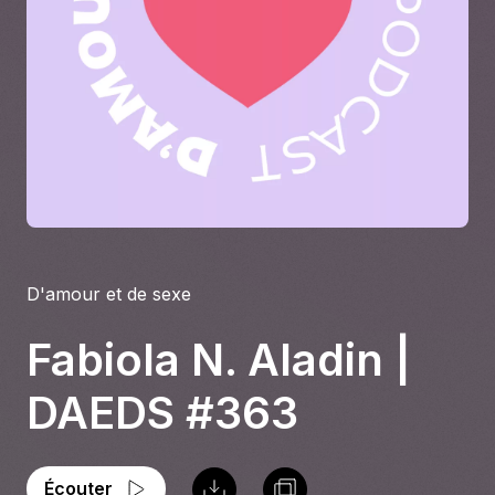
À propos
S'impliquer
Carrière
Location studio
D'amour et de sexe
Fabiola N. Aladin |
DAEDS #363
Écouter