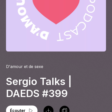
À propos
S'impliquer
Carrière
Location studio
D'amour et de sexe
Sergio Talks |
DAEDS #399
Écouter