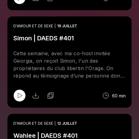
D'AMOUR ET DE SEXE
19 JUILLET
Simon | DAEDS #401
Cette semaine, avec ma co-host invitée
Georgia, on reçoit Simon, l'un des
propriétaires du club libertin l'Orage. On
répond au témoignage d’une personne dont
la vie sexuelle s’est graduellement éteinte
dans son couple et on se demande combien
60 min
de temps il est raisonnable d’attendre. On
réagit à la tendance de créer une version IA
de son ex pour surmonter une rupture et
aux enjeux que ça soulève. Simon démystifie
D'AMOUR ET DE SEXE
12 JUILLET
le fonctionnement quotidien d’un club
Wahlee | DAEDS #401
libertin, sa clientèle, les règles d’hygiène et