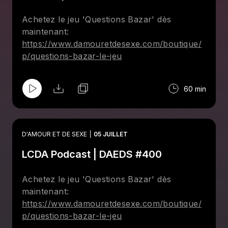
les idées reçues. On discute des
conversations essentielles à avoir avant d’y
Achetez le jeu 'Questions Bazar' dès
mettre les pieds, de la monogamie, des
maintenant:
réalités de l’échangisme et des mesures
https://www.damouretdesexe.com/boutique/
mises en place pour assurer la sécurité de
p/questions-bazar-le-jeu
tous.
60 min
D'AMOUR ET DE SEXE
05 JUILLET
LCDA Podcast | DAEDS #400
Achetez le jeu 'Questions Bazar' dès
maintenant:
https://www.damouretdesexe.com/boutique/
p/questions-bazar-le-jeu