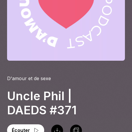
À propos
S'impliquer
Carrière
Location studio
D'amour et de sexe
Uncle Phil |
DAEDS #371
Écouter