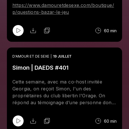
https://www.damouretdesexe.com/boutique/
p/questions-bazar-le-jeu
60 min
D'AMOUR ET DE SEXE
19 JUILLET
Simon | DAEDS #401
Cette semaine, avec ma co-host invitée
Georgia, on reçoit Simon, l'un des
propriétaires du club libertin l'Orage. On
répond au témoignage d’une personne dont
la vie sexuelle s’est graduellement éteinte
dans son couple et on se demande combien
60 min
de temps il est raisonnable d’attendre. On