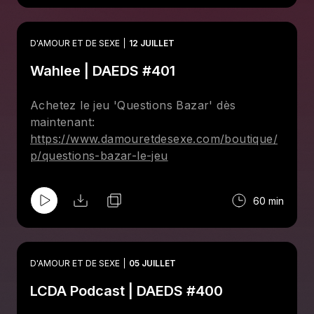
réagit à la tendance de créer une version IA
de son ex pour surmonter une rupture et
aux enjeux que ça soulève. Simon démystifie
D'AMOUR ET DE SEXE
12 JUILLET
le fonctionnement quotidien d’un club
Wahlee | DAEDS #401
libertin, sa clientèle, les règles d’hygiène et
les idées reçues. On discute des
conversations essentielles à avoir avant d’y
Achetez le jeu 'Questions Bazar' dès
mettre les pieds, de la monogamie, des
maintenant:
réalités de l’échangisme et des mesures
https://www.damouretdesexe.com/boutique/
mises en place pour assurer la sécurité de
p/questions-bazar-le-jeu
tous.
60 min
D'AMOUR ET DE SEXE
05 JUILLET
LCDA Podcast | DAEDS #400