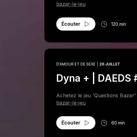
bazar-le-jeu
Écouter
120 min
D'AMOUR ET DE SEXE
26 JUILLET
Dyna + | DAEDS
Achetez le jeu 'Questions Bazar
bazar-le-jeu
Écouter
60 min