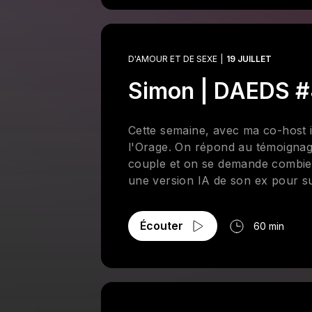
D'AMOUR ET DE SEXE
19 JUILLET
Simon | DAEDS 
Cette semaine, avec ma co-host in
l'Orage. On répond au témoignage
couple et on se demande combien 
une version IA de son ex pour s
fonctionnement quotidien d’un club
des conversations essentielles à 
Écouter
60 min
l’échangisme et des mesures mise