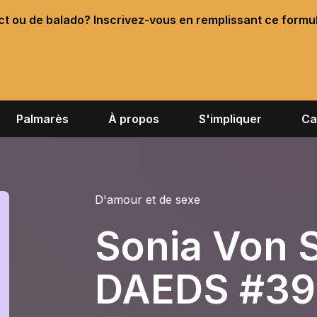
ect ou de balado? Inscrivez-vous en remplissant ce formu
Palmarès
À propos
S'impliquer
Ca
D'amour et de sexe
Sonia Von S
DAEDS #39