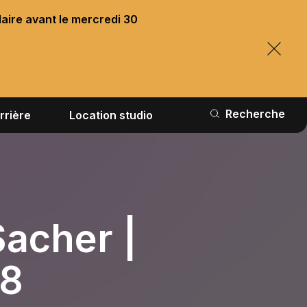
laire avant le mercredi 30
Recherche
rrière
Location studio
acher |
8