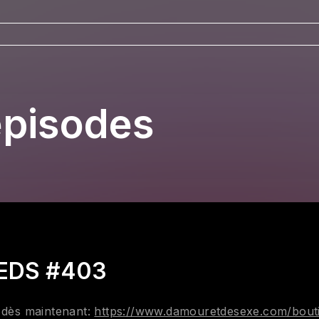
épisodes
AEDS #403
' dès maintenant:
https://www.damouretdesexe.com/bouti