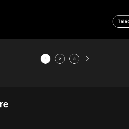
Télé
1
2
3
re