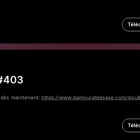
Télé
 #403
' dès maintenant:
https://www.damouretdesexe.com/bouti
Télé