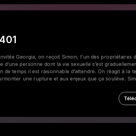
#401
vitée Georgia, on reçoit Simon, l'un des propriétaires d
 d’une personne dont la vie sexuelle s’est graduellemen
de temps il est raisonnable d’attendre. On réagit à la 
urmonter une rupture et aux enjeux que ça soulève. Sim
 libertin, sa clientèle, les règles d’hygiène et les idées
avoir avant d’y mettre les pieds, de la monogamie, des ré
Télé
s en place pour assurer la sécurité de tous.