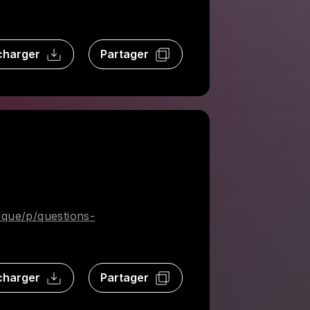
charger
Partager
que/p/questions-
charger
Partager