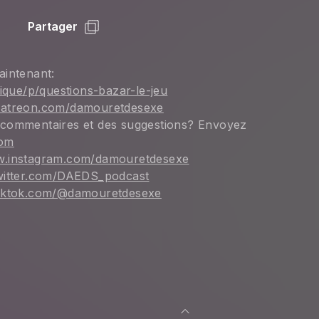
Partager
aintenant: 
que/p/questions-bazar-le-jeu
patreon.com/damouretdesexe
 commentaires et des suggestions? Envoyez 
com
w.instagram.com/damouretdesexe
witter.com/DAEDS_podcast
tiktok.com/@damouretdesexe