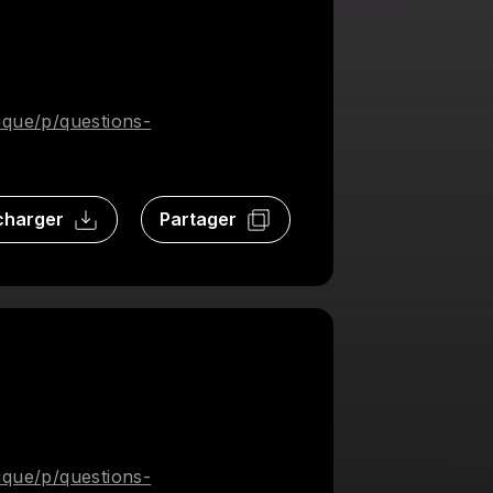
que/p/questions-
charger
Partager
que/p/questions-