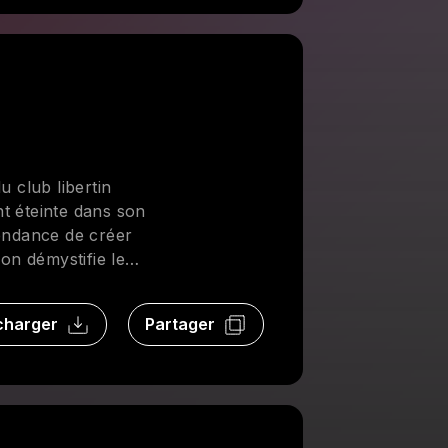
u club libertin
t éteinte dans son
tendance de créer
on démystifie le
 reçues. On discute
alités de
charger
Partager