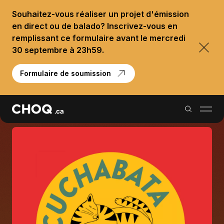
Souhaitez-vous réaliser un projet d'émission
en direct ou de balado? Inscrivez-vous en
remplissant ce formulaire avant le mercredi
30 septembre à 23h59.
Formulaire de soumission
Balados
Reportages
Palmarès