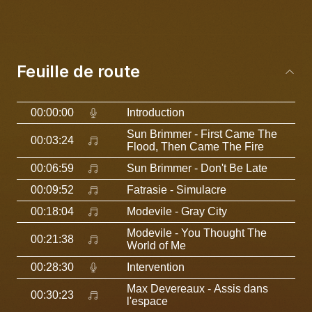
Feuille de route
00:00:00
Introduction
Sun Brimmer
- First Came The
00:03:24
Flood, Then Came The Fire
00:06:59
Sun Brimmer
- Don't Be Late
00:09:52
Fatrasie
- Simulacre
00:18:04
Modevile
- Gray City
Modevile
- You Thought The
00:21:38
World of Me
00:28:30
Intervention
Max Devereaux
- Assis dans
00:30:23
l'espace