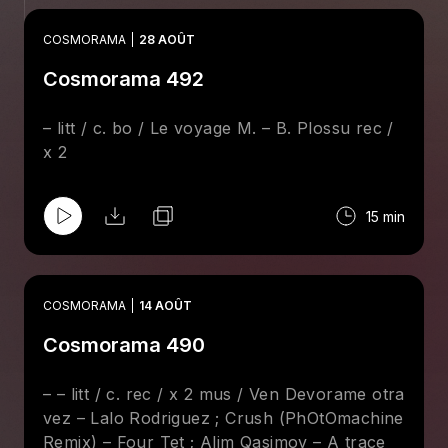
COSMORAMA
28 AOÛT
Cosmorama 492
– litt / c. bo / Le voyage M. – B. Plossu rec /
x 2
15 min
COSMORAMA
14 AOÛT
Cosmorama 490
– – litt / c. rec / x 2 mus / Ven Devorame otra
vez – Lalo Rodriguez ; Crush (PhOtOmachine
Remix) – Four Tet ; Alim Qasimov – A trace