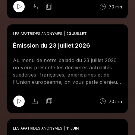
en plus d'une mise à jour sur les dernières
70 min
initiatives néolibérales du gouvernement
Carney à l'international, et on vous propose
l'agenda antiraciste ainsi que des
découvertes musicales.
LES APATRIDES ANONYMES
23 JUILLET
Émission du 23 juillet 2026
Au menu de notre balado du 23 juillet 2026 :
on vous présente les dernières actualités
suédoises, françaises, américaines et de
l'Union européenne, on vous parle d'enjeux
autochtones au Québec et au Canada, on
vous met à jour sur la répression des luttes
70 min
propalestiniennes ici et ailleurs, on revient
sur le racisme à la Coupe du monde et on
vous propose l'agenda antiraciste ainsi que
des découvertes musicales.
LES APATRIDES ANONYMES
11 JUIN