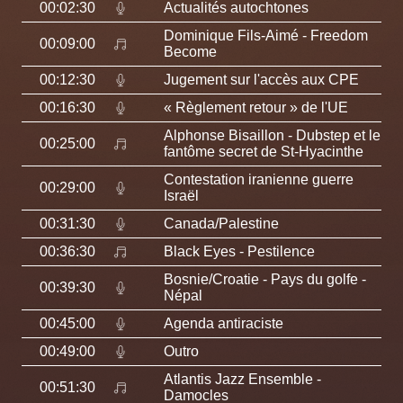
00:02:30
Actualités autochtones
Dominique Fils-Aimé
- Freedom
00:09:00
Become
00:12:30
Jugement sur l'accès aux CPE
00:16:30
« Règlement retour » de l'UE
Alphonse Bisaillon
- Dubstep et le
00:25:00
fantôme secret de St-Hyacinthe
Contestation iranienne guerre
00:29:00
Israël
00:31:30
Canada/Palestine
00:36:30
Black Eyes
- Pestilence
Bosnie/Croatie - Pays du golfe -
00:39:30
Népal
00:45:00
Agenda antiraciste
00:49:00
Outro
Atlantis Jazz Ensemble
-
00:51:30
Damocles