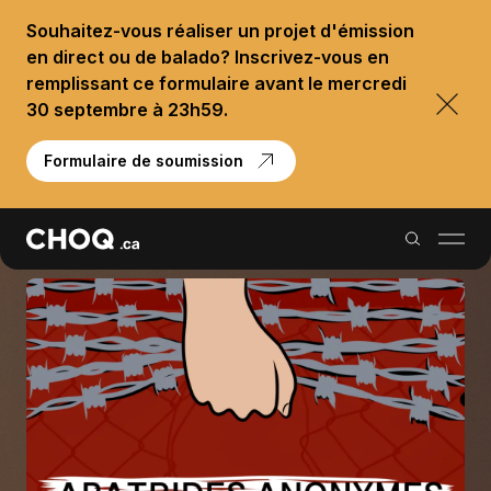
Souhaitez-vous réaliser un projet d'émission
en direct ou de balado? Inscrivez-vous en
remplissant ce formulaire avant le mercredi
30 septembre à 23h59.
Formulaire de soumission
Balados
Reportages
Palmarès