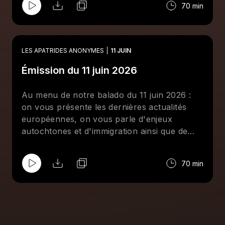
70 min
propalestiniennes ici et ailleurs, on revient
sur le racisme à la Coupe du monde et on
vous propose l'agenda antiraciste ainsi que
des découvertes musicales.
LES APATRIDES ANONYMES
11 JUIN
Émission du 11 juin 2026
Au menu de notre balado du 11 juin 2026 :
on vous présente les dernières actualités
européennes, on vous parle d'enjeux
autochtones et d'immigration ainsi que de
l'extrême-droite au Québec et au Canada, et
on vous propose l'agenda antiraciste ainsi
70 min
que des découvertes musicales.