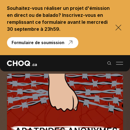
Souhaitez-vous réaliser un projet d'émission
en direct ou de balado? Inscrivez-vous en
remplissant ce formulaire avant le mercredi
30 septembre à 23h59.
Formulaire de soumission
Balados
Reportages
Palmarès