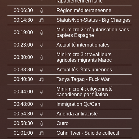
rapatriement en Italie
00:06:30
Région méditerranéenne
00:14:30
Statuts/Non-Status
- Big Changes
Mini-micro 2 : régularisation sans-
00:19:00
papiers Espagne
00:23:00
Actualité internationales
Mini-micro 3 : travailleurs
00:30:00
agricoles migrants Maroc
00:33:30
Actualités états-uniennes
00:40:30
Tanya Tagaq
- Fuck War
Mini-micro 4 : citoyenneté
00:44:00
canadienne par filiation
00:48:00
Immigration Qc/Can
00:54:30
Agenda antiraciste
00:58:30
Outro
01:01:00
Guhn Twei
- Suicide collectif