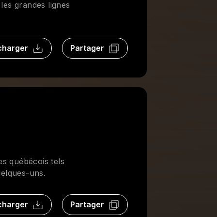
 les grandes lignes
charger
Partager
es québécois tels
elques-uns.
charger
Partager