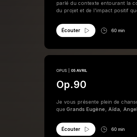
parlé du contexte entourant la c
du projet et de l'impact positif 
Écouter
60 min
OPUS
05 AVRIL
Op.90
Je vous présente plein de chanso
que
Grands Eugène
,
Aïda
,
Ange
Écouter
60 min