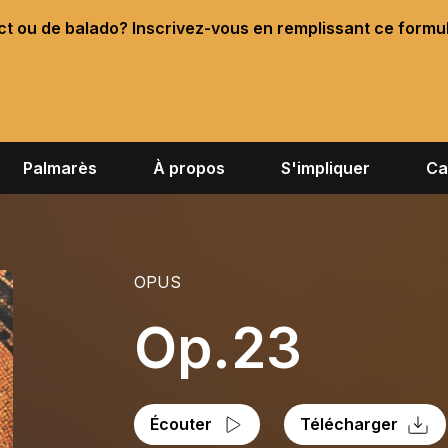
ect ou de balado? Inscrivez-vous en remplissant ce formu
Palmarès
À propos
S'impliquer
Ca
OPUS
Op.23
Écouter
Télécharger