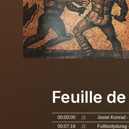
Feuille de
00:00:00
Josiel Konrad
-
00:07:16
Fullbodydurag