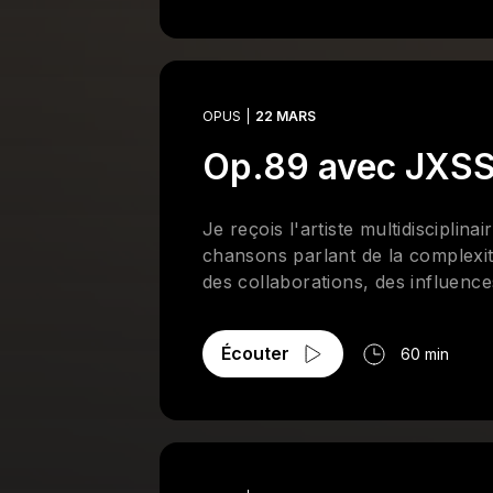
OPUS
22 MARS
Op.89 avec JXS
Je reçois l'artiste multidiscipl
chansons parlant de la complexit
des collaborations, des influenc
Écouter
60 min