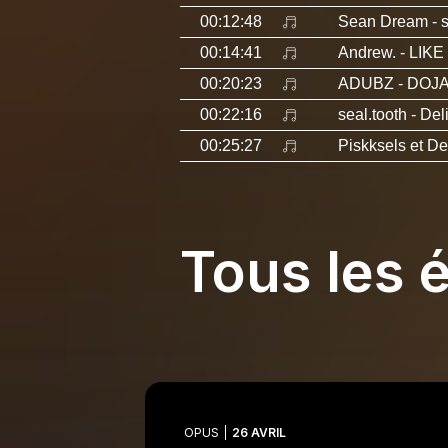
00:12:48
Sean Dream
-
00:14:41
Andrew.
- LIK
00:20:23
ADUBZ
- DOJ
00:22:16
seal.tooth
- Del
00:25:27
Piskksels et D
Tous les 
OPUS
26 AVRIL