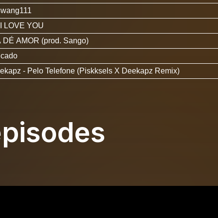
 swang111
E I LOVE YOU
A DÉ AMOR (prod. Sango)
icado
eekapz
- Pelo Telefone (Piskksels X Deekapz Remix)
épisodes