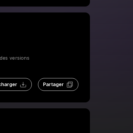
 des versions
charger
Partager