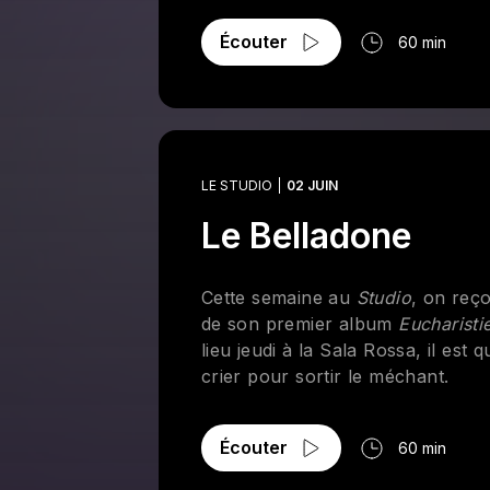
Liste des chansons performées:
Écouter
60 min
Cupid
Je tombe
Outta Sight
Kinda Love
My World
Red Flag
LE STUDIO
02 JUIN
Le Belladone
Cette semaine au
Studio
, on reço
de son premier album
Eucharisti
lieu jeudi à la Sala Rossa, il est
crier pour sortir le méchant.
Écouter
60 min