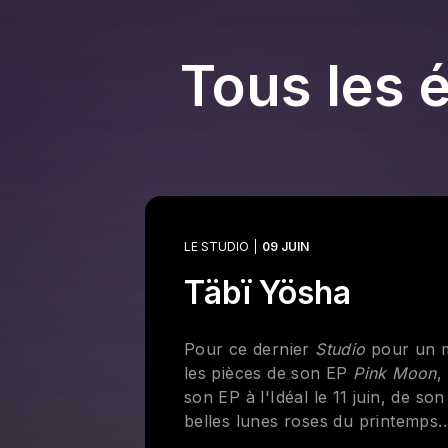
Tous les 
LE STUDIO
09 JUIN
Täbï Yösha
Pour ce dernier
Studio
pour un mo
les pièces de son EP
Pink Moon
,
son EP à l'Idéal le 11 juin, de so
belles lunes roses du printemps.