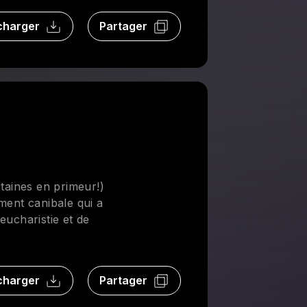
charger
Partager
rtaines en primeur!)
ment canibale qui a
'eucharistie et de
charger
Partager