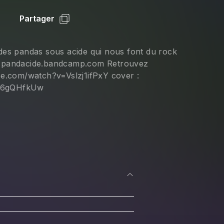
Partager
des pandas sous acide qui nous font du rock
: pandacide.bandcamp.com Retrouvez
be.com/watch?v=Vslzj1ifPxY cover :
aI6gQHfkUw