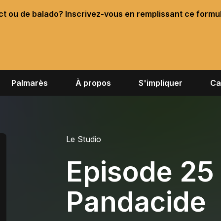
ect ou de balado? Inscrivez-vous en remplissant ce formu
Palmarès
À propos
S'impliquer
Ca
Le Studio
Episode 25 
Pandacide