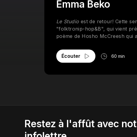
Emma Beko
Le Studio
est de retour! Cette sem
"folktronip-hop&B", qui vient p
poème de Hosho McCreesh qui a d
Écouter
60 min
Restez à l'affût avec not
infolettre