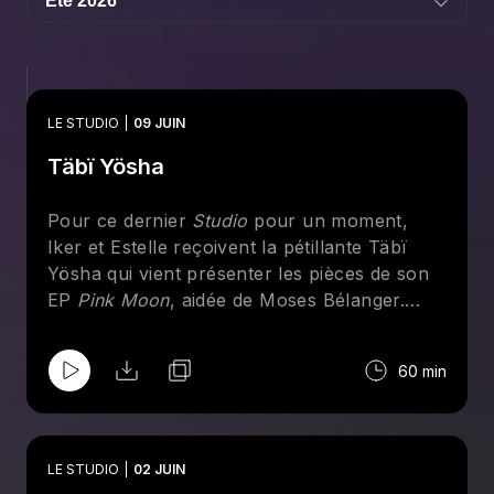
LE STUDIO
09 JUIN
Täbï Yösha
Pour ce dernier
Studio
pour un moment,
Iker et Estelle reçoivent la pétillante Täbï
Yösha qui vient présenter les pièces de son
EP
Pink Moon
, aidée de Moses Bélanger.
Avec Estelle, elle parle du lancement gratuit
de son EP à l'Idéal le 11 juin, de son passage
60 min
à l'émission
Quel Talent!
et de vivre une
renaissance digne des plus belles lunes
roses du printemps.
LE STUDIO
02 JUIN
Liste des chansons performées: