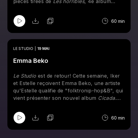
pièces tirées de
Les horribles
, 4e album
studio de la formation.
60 min
LE STUDIO
19 MAI
Emma Beko
Le Studio
est de retour! Cette semaine, Iker
et Estelle reçoivent Emma Beko, une artiste
qu'Estelle qualifie de "folktronip-hop&B", qui
vient présenter son nouvel album
Cicada
.
Ensemble, elles parlent de nostalgie, du
poème de Hosho McCreesh qui a donné son
60 min
nom au disque, d'anxiété et d'arts visuels.