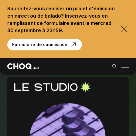
Souhaitez-vous réaliser un projet d'émission
en direct ou de balado? Inscrivez-vous en
remplissant ce formulaire avant le mercredi
30 septembre à 23h59.
Formulaire de soumission
Balados
Reportages
Palmarès