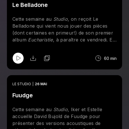
Le Belladone
Cupid
Je tombe
Outta Sight
Cette semaine au
Studio
, on reçoit Le
Kinda Love
Belladone qui vient nous jouer des pièces
My World
(dont certaines en primeur!) de son premier
Red Flag
album
Eucharistie
, à paraître ce vendredi. En
plus de parler de son lancement canibale qui
a lieu jeudi à la Sala Rossa, il est question de
60 min
gérer les menaces de mort, de ce que c'est,
l'eucharistie et de crier pour sortir le
méchant.
LE STUDIO
26 MAI
Fuudge
Cette semaine au
Studio
, Iker et Estelle
accueille David Bujold de Fuudge pour
présenter des versions acoustiques de