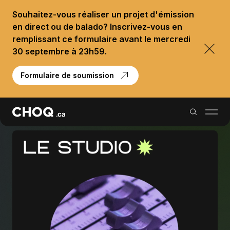
Souhaitez-vous réaliser un projet d'émission
en direct ou de balado? Inscrivez-vous en
remplissant ce formulaire avant le mercredi
30 septembre à 23h59.
Formulaire de soumission
Balados
Reportages
Palmarès