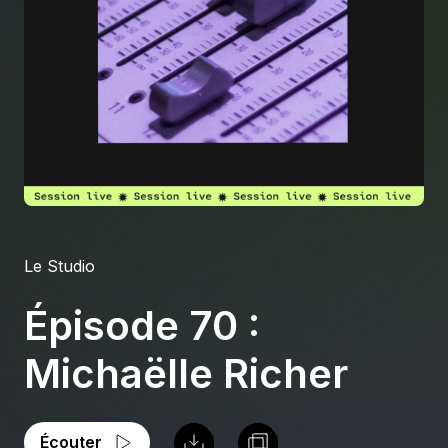
À propos
S'impliquer
Carrière
Location studio
Le Studio
Épisode 70 :
Michaëlle Richer
Écouter