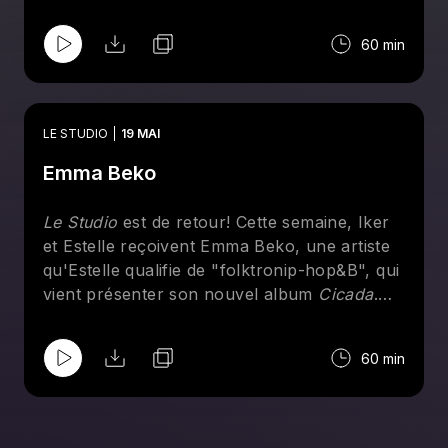
studio de la formation.
60 min
LE STUDIO
19 MAI
Emma Beko
Le Studio
est de retour! Cette semaine, Iker
et Estelle reçoivent Emma Beko, une artiste
qu'Estelle qualifie de "folktronip-hop&B", qui
vient présenter son nouvel album
Cicada
.
Ensemble, elles parlent de nostalgie, du
poème de Hosho McCreesh qui a donné son
60 min
nom au disque, d'anxiété et d'arts visuels.