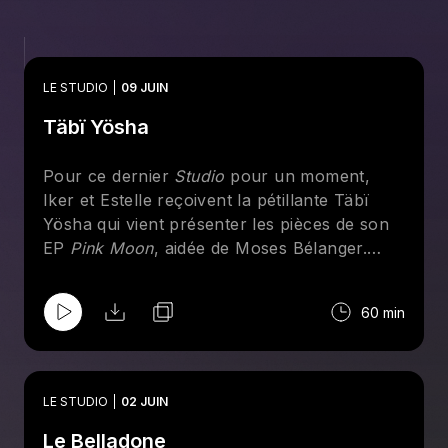
LE STUDIO
09 JUIN
Täbï Yösha
Pour ce dernier
Studio
pour un moment,
Iker et Estelle reçoivent la pétillante Täbï
Yösha qui vient présenter les pièces de son
EP
Pink Moon
, aidée de Moses Bélanger.
Avec Estelle, elle parle du lancement gratuit
de son EP à l'Idéal le 11 juin, de son passage
60 min
à l'émission
Quel Talent!
et de vivre une
renaissance digne des plus belles lunes
roses du printemps.
LE STUDIO
02 JUIN
Liste des chansons performées:
Le Belladone
Cupid