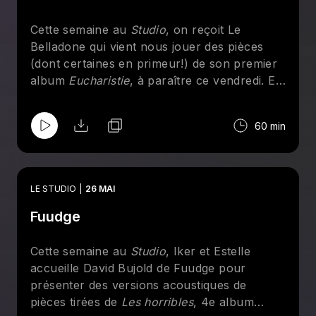
Je tombe
Outta Sight
Cette semaine au
Studio
, on reçoit Le
Kinda Love
Belladone qui vient nous jouer des pièces
My World
(dont certaines en primeur!) de son premier
Red Flag
album
Eucharistie
, à paraître ce vendredi. En
plus de parler de son lancement canibale qui
a lieu jeudi à la Sala Rossa, il est question de
60 min
gérer les menaces de mort, de ce que c'est,
l'eucharistie et de crier pour sortir le
méchant.
LE STUDIO
26 MAI
Fuudge
Cette semaine au
Studio
, Iker et Estelle
accueille David Bujold de Fuudge pour
présenter des versions acoustiques de
pièces tirées de
Les horribles
, 4e album