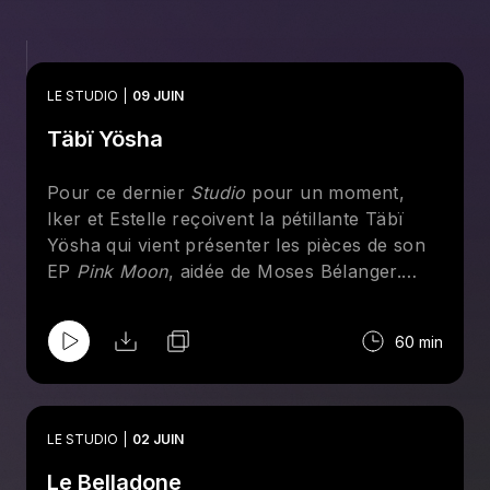
LE STUDIO
09 JUIN
Täbï Yösha
Pour ce dernier
Studio
pour un moment,
Iker et Estelle reçoivent la pétillante Täbï
Yösha qui vient présenter les pièces de son
EP
Pink Moon
, aidée de Moses Bélanger.
Avec Estelle, elle parle du lancement gratuit
de son EP à l'Idéal le 11 juin, de son passage
60 min
à l'émission
Quel Talent!
et de vivre une
renaissance digne des plus belles lunes
roses du printemps.
LE STUDIO
02 JUIN
Liste des chansons performées:
Le Belladone
Cupid