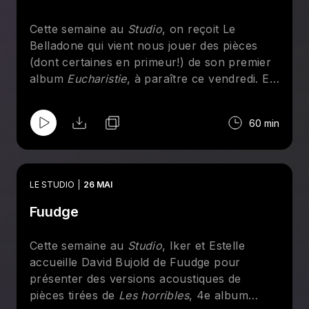
Je tombe
Outta Sight
Cette semaine au
Studio
, on reçoit Le
Kinda Love
Belladone qui vient nous jouer des pièces
My World
(dont certaines en primeur!) de son premier
Red Flag
album
Eucharistie
, à paraître ce vendredi. En
plus de parler de son lancement canibale qui
a lieu jeudi à la Sala Rossa, il est question de
60 min
gérer les menaces de mort, de ce que c'est,
l'eucharistie et de crier pour sortir le
méchant.
LE STUDIO
26 MAI
Fuudge
Cette semaine au
Studio
, Iker et Estelle
accueille David Bujold de Fuudge pour
présenter des versions acoustiques de
pièces tirées de
Les horribles
, 4e album