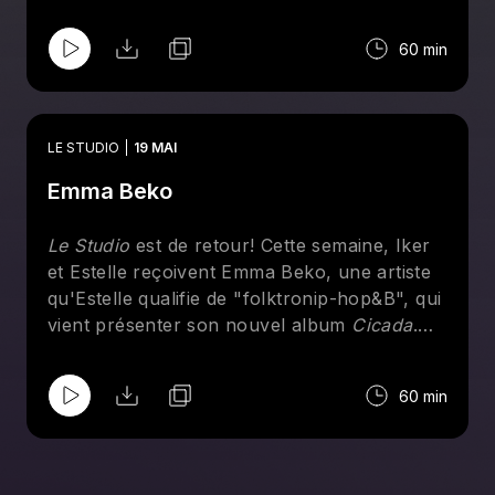
studio de la formation.
60 min
LE STUDIO
19 MAI
Emma Beko
Le Studio
est de retour! Cette semaine, Iker
et Estelle reçoivent Emma Beko, une artiste
qu'Estelle qualifie de "folktronip-hop&B", qui
vient présenter son nouvel album
Cicada
.
Ensemble, elles parlent de nostalgie, du
poème de Hosho McCreesh qui a donné son
60 min
nom au disque, d'anxiété et d'arts visuels.