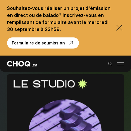
Souhaitez-vous réaliser un projet d'émission
en direct ou de balado? Inscrivez-vous en
remplissant ce formulaire avant le mercredi
30 septembre à 23h59.
Formulaire de soumission
Balados
Reportages
Palmarès