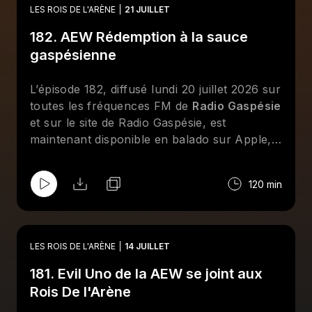
l'actualité de la lutte professionnelle. Au
LES ROIS DE L'ARÈNE
21 JUILLET
menu : le PPV Redemption de la AEW, une
182. AEW Rédemption à la sauce
nouvelle chronique "Il était une fois" et des
entrevues téléphoniques avec Louis-Michel
gaspésienne
Lelièvre, Mathis Myre et Audrey Moreau.
Abonnez-vous sur Apple et/ou Spotify et
L’épisode 182, diffusé lundi 20 juillet 2026 sur
suivez la page Facebook des
Rois De
toutes les fréquences FM de
Radio Gaspésie
l'Arène
!
et sur le site de Radio Gaspésie, est
maintenant disponible en balado sur Apple,
Spotify et le site de
CHOQ
. Cette semaine
aux
Rois De l'Arène
, Jean-François Kelly,
120 min
Dave Ferguson, Bertrand Hébert, Geneviève
Goulet (Lufisto) et Émilie Gagné reviennent
sur les moments forts de l'actualité de la
lutte professionnelle. Au menu : le PPV
LES ROIS DE L'ARÈNE
14 JUILLET
Redemption de la AEW revisité à la sauce
181. Evil Uno de la AEW se joint aux
gaspésienne, une discussion sur
l'importance de savoir bien se vendre dans
Rois De l'Arène
le monde de la lutte, ainsi qu'un Top-10 à