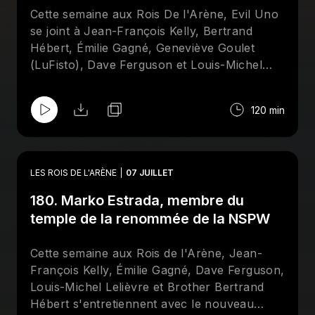
l'aveugle des meilleurs finishers de tous les
Cette semaine aux Rois De l'Arène, Evil Uno
temps. Abonnez-vous sur Apple et/ou
se joint à Jean-François Kelly, Bertrand
Spotify et suivez la page Facebook des
Rois
Hébert, Émilie Gagné, Geneviève Goulet
De l'Arène
!
(LuFisto), Dave Ferguson et Louis-Michel
Lelièvre pour mettre la table sur les galas de
Mystery Wrestling et de la All Elite Wrestling
120 min
qui se tiendront à la fin du mois de juillet, à
Montréal.
LES ROIS DE L'ARÈNE
07 JUILLET
180. Marko Estrada, membre du
temple de la renommée de la NSPW
Cette semaine aux Rois de l'Arène, Jean-
François Kelly, Émilie Gagné, Dave Ferguson,
Louis-Michel Lelièvre et Brother Bertrand
Hébert s'entretiennent avec le nouveau