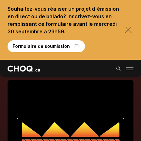
Souhaitez-vous réaliser un projet d'émission
en direct ou de balado? Inscrivez-vous en
remplissant ce formulaire avant le mercredi
30 septembre à 23h59.
Formulaire de soumission
Balados
Reportages
Palmarès