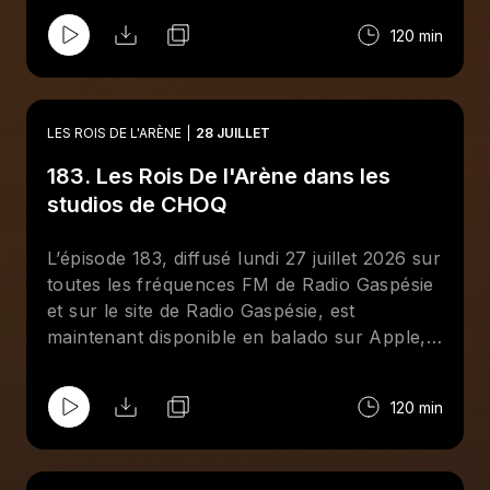
présent à Minneapolis en compagnie de Rick
120 min
Martel. Aussi, entrevue avec le lutteur
québécois Matt Sparkle (Mathieu Ménard).
LES ROIS DE L'ARÈNE
28 JUILLET
183. Les Rois De l'Arène dans les
studios de CHOQ
L’épisode 183, diffusé lundi 27 juillet 2026 sur
toutes les fréquences FM de Radio Gaspésie
et sur le site de Radio Gaspésie, est
maintenant disponible en balado sur Apple,
Spotify et le site de CHOQ. Cette semaine aux
Rois De l'Arène, Jean-François Kelly reçoit
120 min
deux chouchous de l'émission : Giancarlo
Mastropietro et Maxime Champagne. Tous
reviennent sur les moments forts de