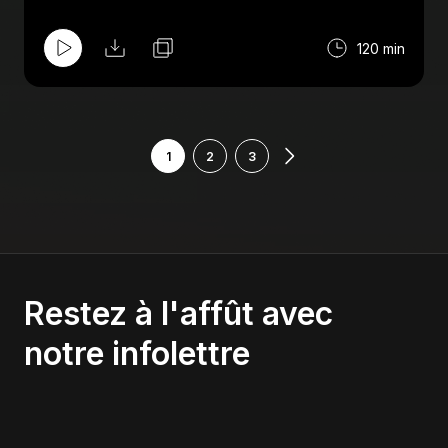
membre du temple de la renomée de la
NSPW, le "champian du mande", Marko
120 min
Estrada. Aussi au menu : Comiccon, Mick
Foley, AAA et le meilleur lutteur de tous les
temps.
1
2
3
Restez à l'affût avec
notre infolettre