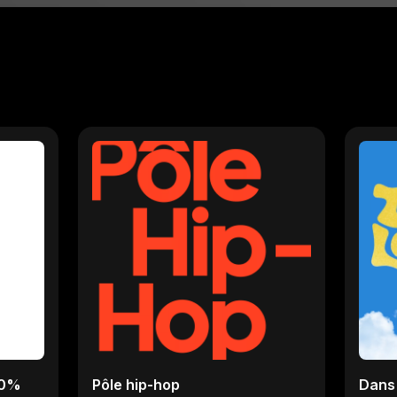
00%
Pôle hip-hop
Dans 