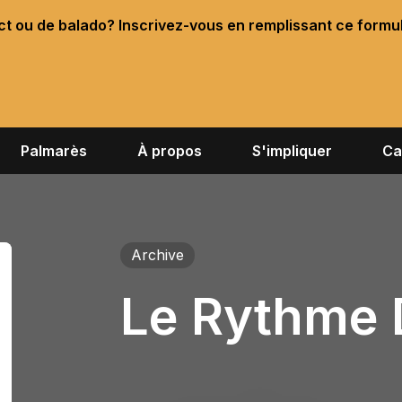
ect ou de balado? Inscrivez-vous en remplissant ce formu
Palmarès
À propos
S'impliquer
Ca
Archive
Le Rythme D