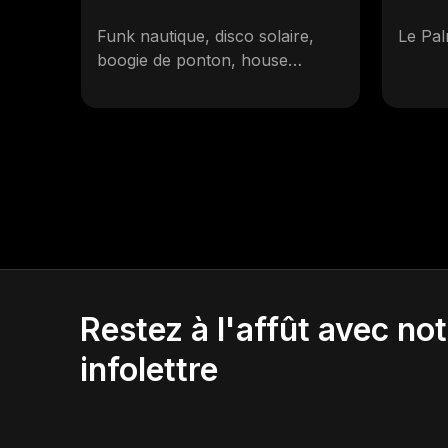
Funk nautique, disco solaire,
Le Pal
boogie de ponton, house
ésotérique et sons
québaléariques depuis 2008.
Beaucoup de musique, très
peu de blabla!
Restez à l'affût avec not
infolettre