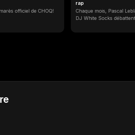
rap
marès officiel de CHOQ!
Chaque mois, Pascal Lebl
DJ White Socks débattent
qui fait le nectar de la
discographie d’un artiste.
Raffiner une œuvre à
seulement 10 titres ou cho
les 10 meilleurs disques d
carrière : il ne doit qu’en 
10 pour que la qualité soit
100%.
re