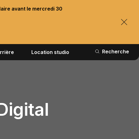
laire avant le mercredi 30
Recherche
rrière
Location studio
igital